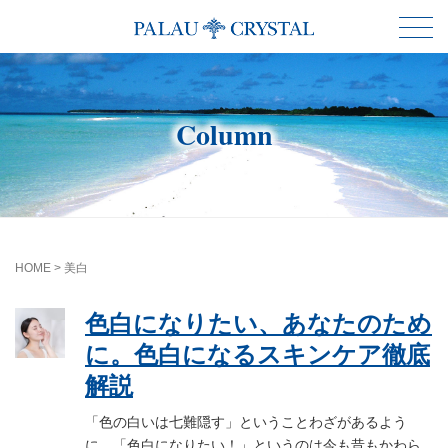
Column
HOME
>
美白
色白になりたい、あなたのため
に。色白になるスキンケア徹底
解説
「色の白いは七難隠す」ということわざがあるよう
に、「色白になりたい！」というのは今も昔もかわら