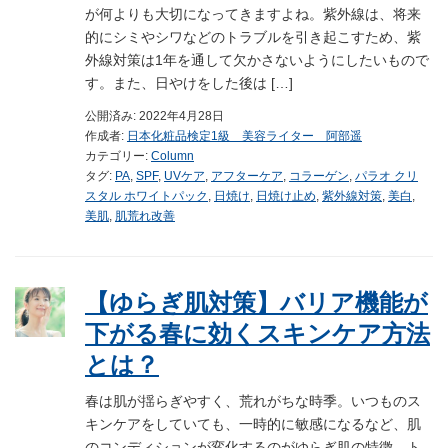
が何よりも大切になってきますよね。紫外線は、将来
的にシミやシワなどのトラブルを引き起こすため、紫
外線対策は1年を通して欠かさないようにしたいもので
す。また、日やけをした後は […]
公開済み: 2022年4月28日
作成者:
日本化粧品検定1級 美容ライター 阿部遥
カテゴリー:
Column
タグ:
PA
,
SPF
,
UVケア
,
アフターケア
,
コラーゲン
,
パラオ クリ
スタル ホワイトパック
,
日焼け
,
日焼け止め
,
紫外線対策
,
美白
,
美肌
,
肌荒れ改善
【ゆらぎ肌対策】バリア機能が
下がる春に効くスキンケア方法
とは？
春は肌が揺らぎやすく、荒れがちな時季。いつものス
キンケアをしていても、一時的に敏感になるなど、肌
のコンディションが変化するのがゆらぎ肌の特徴。ト