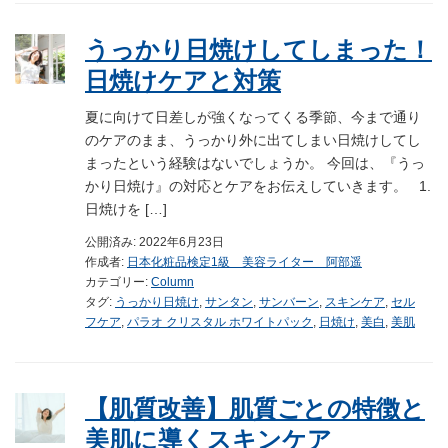
うっかり日焼けしてしまった！
日焼けケアと対策
夏に向けて日差しが強くなってくる季節、今まで通り
のケアのまま、うっかり外に出てしまい日焼けしてし
まったという経験はないでしょうか。 今回は、『うっ
かり日焼け』の対応とケアをお伝えしていきます。 1.
日焼けを […]
公開済み: 2022年6月23日
作成者:
日本化粧品検定1級 美容ライター 阿部遥
カテゴリー:
Column
タグ:
うっかり日焼け
,
サンタン
,
サンバーン
,
スキンケア
,
セル
フケア
,
パラオ クリスタル ホワイトパック
,
日焼け
,
美白
,
美肌
【肌質改善】肌質ごとの特徴と
美肌に導くスキンケア