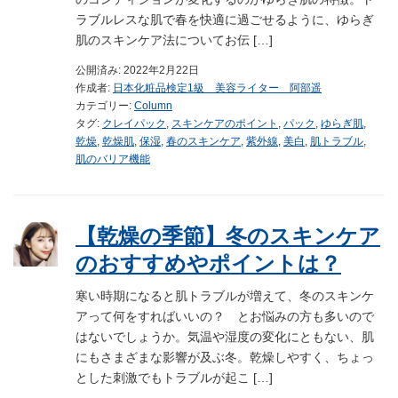
ラブルレスな肌で春を快適に過ごせるように、ゆらぎ
肌のスキンケア法についてお伝 […]
公開済み: 2022年2月22日
作成者:
日本化粧品検定1級 美容ライター 阿部遥
カテゴリー:
Column
タグ:
クレイパック
,
スキンケアのポイント
,
パック
,
ゆらぎ肌
,
乾燥
,
乾燥肌
,
保湿
,
春のスキンケア
,
紫外線
,
美白
,
肌トラブル
,
肌のバリア機能
【乾燥の季節】冬のスキンケア
のおすすめやポイントは？
寒い時期になると肌トラブルが増えて、冬のスキンケ
アって何をすればいいの？ とお悩みの方も多いので
はないでしょうか。気温や湿度の変化にともない、肌
にもさまざまな影響が及ぶ冬。乾燥しやすく、ちょっ
とした刺激でもトラブルが起こ […]