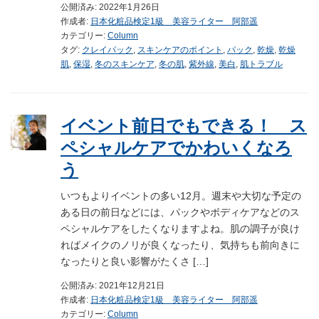
公開済み: 2022年1月26日
作成者:
日本化粧品検定1級 美容ライター 阿部遥
カテゴリー:
Column
タグ:
クレイパック
,
スキンケアのポイント
,
パック
,
乾燥
,
乾燥
肌
,
保湿
,
冬のスキンケア
,
冬の肌
,
紫外線
,
美白
,
肌トラブル
イベント前日でもできる！ ス
ペシャルケアでかわいくなろ
う
いつもよりイベントの多い12月。週末や大切な予定の
ある日の前日などには、パックやボディケアなどのス
ペシャルケアをしたくなりますよね。肌の調子が良け
ればメイクのノリが良くなったり、気持ちも前向きに
なったりと良い影響がたくさ […]
公開済み: 2021年12月21日
作成者:
日本化粧品検定1級 美容ライター 阿部遥
カテゴリー:
Column