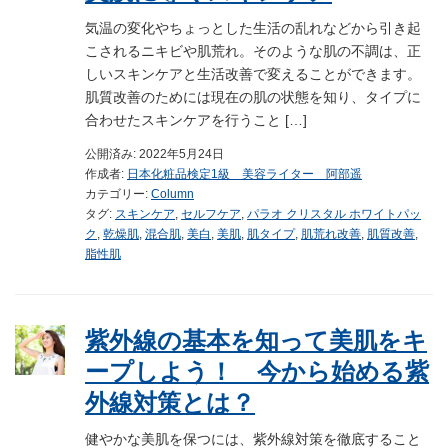
気温の変化やちょっとした生活の乱れなどから引き起
こされるニキビや肌荒れ。そのような肌の不調は、正
しいスキンケアと生活改善で変えることができます。
肌質改善のためには現在の肌の状態を知り、タイプに
合わせたスキンケアを行うこと […]
公開済み: 2022年5月24日
作成者:
日本化粧品検定1級 美容ライター 阿部遥
カテゴリー:
Column
タグ:
スキンケア
,
セルフケア
,
パラオ クリスタル ホワイトパッ
ク
,
乾燥肌
,
混合肌
,
美白
,
美肌
,
肌タイプ
,
肌荒れ改善
,
肌質改善
,
脂性肌
紫外線の基本を知って美肌をキ
ープしよう！ 今から始める紫
外線対策とは？
健やかな美肌を保つには、紫外線対策を徹底すること