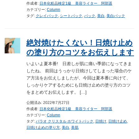
作成者:
日本化粧品検定1級 美容ライター 阿部遥
カテゴリー:
Column
タグ:
クレイパック
,
シートパック
,
パック
,
美白
,
美白パック
絶対焼けたくない！日焼け止め
の塗り方のコツをお伝えします
いよいよ夏本番! 日差しが肌に痛い季節になってきま
したね。 前回はうっかり日焼けしてしまった場合のケ
ア方法をお伝えしましたが、今回は夏本番に向けて、
しっかりケアするためにも日焼け止めの塗り方のコツ
をまとめてお伝えします。 […]
公開済み: 2022年7月27日
作成者:
日本化粧品検定1級 美容ライター 阿部遥
カテゴリー:
Column
タグ:
パラオ クリスタル ホワイトパック
,
日焼け
,
日焼け止め
,
日焼け止めの塗り方
,
美白
,
美肌