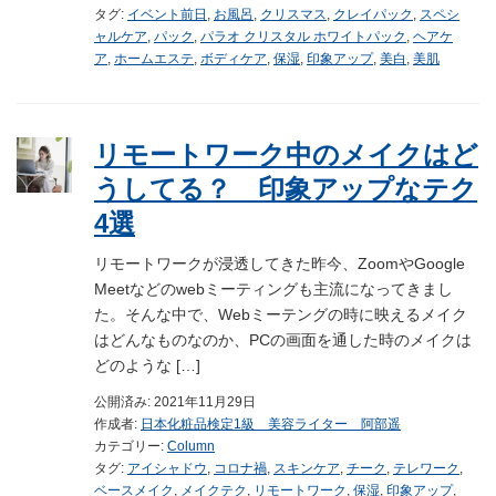
タグ:
イベント前日
,
お風呂
,
クリスマス
,
クレイパック
,
スペシ
ャルケア
,
パック
,
パラオ クリスタル ホワイトパック
,
ヘアケ
ア
,
ホームエステ
,
ボディケア
,
保湿
,
印象アップ
,
美白
,
美肌
リモートワーク中のメイクはど
うしてる？ 印象アップなテク
4選
リモートワークが浸透してきた昨今、ZoomやGoogle
Meetなどのwebミーティングも主流になってきまし
た。そんな中で、Webミーテングの時に映えるメイク
はどんなものなのか、PCの画面を通した時のメイクは
どのような […]
公開済み: 2021年11月29日
作成者:
日本化粧品検定1級 美容ライター 阿部遥
カテゴリー:
Column
タグ:
アイシャドウ
,
コロナ禍
,
スキンケア
,
チーク
,
テレワーク
,
ベースメイク
,
メイクテク
,
リモートワーク
,
保湿
,
印象アップ
,