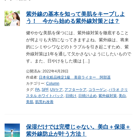
紫外線の基本を知って美肌をキープしよ
う！ 今から始める紫外線対策とは？
健やかな美肌を保つには、紫外線対策を徹底すること
が何よりも大切になってきますよね。紫外線は、将来
的にシミやシワなどのトラブルを引き起こすため、紫
外線対策は1年を通して欠かさないようにしたいもので
す。また、日やけをした後は […]
公開済み: 2022年4月28日
作成者:
日本化粧品検定1級 美容ライター 阿部遥
カテゴリー:
Column
タグ:
PA
,
SPF
,
UVケア
,
アフターケア
,
コラーゲン
,
パラオ クリ
スタル ホワイトパック
,
日焼け
,
日焼け止め
,
紫外線対策
,
美白
,
美肌
,
肌荒れ改善
保湿だけでは完璧じゃない。美白＋保湿＋
紫外線防止が叶う方法！