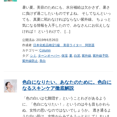
暑い夏。美容のためにも、水分補給は欠かさず、暑さ
に負けず過ごしたいものですよね。 そしてなんといっ
ても、真夏に戦わなければならない紫外線。 ちょっと
気になる情報を入手したので、みなさんにお伝えしな
ければ！ というわけで、 […]
公開済み: 2019年6月26日
作成者:
日本化粧品検定1級 美容ライター 阿部遥
カテゴリー:
Column
タグ:
シミ
,
ターンオーバー
,
保湿
,
夏
,
白泥
,
紫外線
,
紫外線予防
,
紫外線防止
,
美白
色白になりたい、あなたのために。色白に
なるスキンケア徹底解説
「色の白いは七難隠す」ということわざがあるよう
に、「色白になりたい！」というのは今も昔もかわら
ぬ、女性の思いなのではないでしょうか。 透き通るよ
うな白い肌は、女性からみてもうっとりしてしまいま