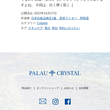
すよね。 今回は、白く輝く肌 […]
公開済み: 2022年10月27日
作成者:
日本化粧品検定1級 美容ライター 阿部遥
カテゴリー:
Column
タグ:
スキンケア
,
美白
,
色白
,
色白になりたい
商品紹介
オンラインショップ
お知らせ
会社概要