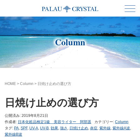
Column
HOME
>
Column
>
日焼け止めの選び方
日焼け止めの選び方
公開済み: 2019年8月21日
作成者:
日本化粧品検定1級 美容ライター 阿部遥
カテゴリー:
Column
タグ:
PA
,
SPF
,
UV-A
,
UV-B
,
効果
,
強さ
,
日焼け止め
,
炎症
,
紫外線
,
紫外線A波
,
紫外線B波