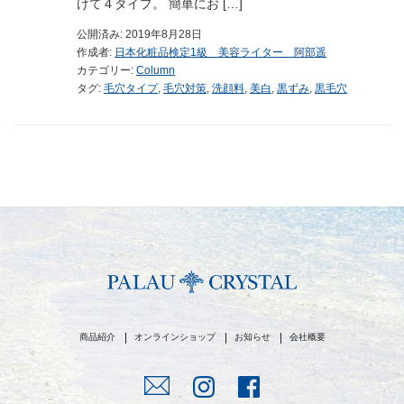
けて４タイプ。 簡単にお […]
公開済み: 2019年8月28日
作成者:
日本化粧品検定1級 美容ライター 阿部遥
カテゴリー:
Column
タグ:
毛穴タイプ
,
毛穴対策
,
洗顔料
,
美白
,
黒ずみ
,
黒毛穴
商品紹介
オンラインショップ
お知らせ
会社概要