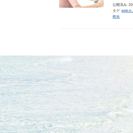
公開済み: 2
タグ:
web
然光