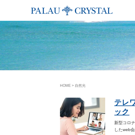
HOME
>
自然光
テレ
ック
新型コロナ
したweb