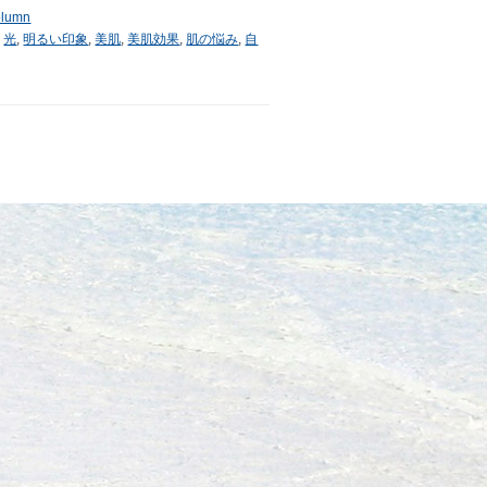
lumn
,
光
,
明るい印象
,
美肌
,
美肌効果
,
肌の悩み
,
自