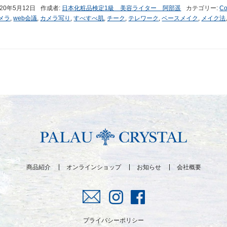
020年5月12日
作成者:
日本化粧品検定1級 美容ライター 阿部遥
カテゴリー:
Co
カメラ
,
web会議
,
カメラ写り
,
すべすべ肌
,
チーク
,
テレワーク
,
ベースメイク
,
メイク法
商品紹介
オンラインショップ
お知らせ
会社概要
プライバシーポリシー