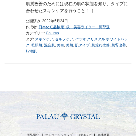
肌質改善のためには現在の肌の状態を知り、タイプに
合わせたスキンケアを行うこと […]
公開済み: 2022年5月24日
作成者:
日本化粧品検定1級 美容ライター 阿部遥
カテゴリー:
Column
タグ:
スキンケア
,
セルフケア
,
パラオ クリスタル ホワイトパッ
ク
,
乾燥肌
,
混合肌
,
美白
,
美肌
,
肌タイプ
,
肌荒れ改善
,
肌質改善
,
脂性肌
商品紹介
オンラインショップ
お知らせ
会社概要