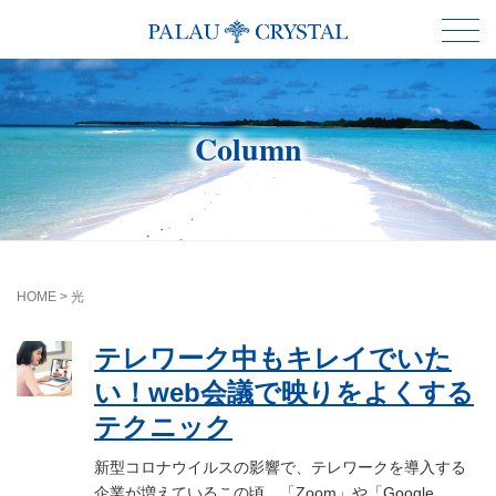
Column
HOME
>
光
テレワーク中もキレイでいた
い！web会議で映りをよくする
テクニック
新型コロナウイルスの影響で、テレワークを導入する
企業が増えているこの頃。「Zoom」や「Google