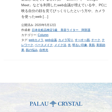
Meet」などを利用したweb会議が増えている中、PCに
映る自分の顔を見てびっくりしたという方や、カメラ
を使ったweb […]
公開済み: 2020年5月12日
作成者:
日本化粧品検定1級 美容ライター 阿部遥
カテゴリー:
Column
タグ:
webカメラ
,
web会議
,
カメラ写り
,
すべすべ肌
,
チーク
,
テ
レワーク
,
ベースメイク
,
メイク法
,
光
,
明るい印象
,
美肌
,
美肌効
果
,
肌の悩み
,
自然光