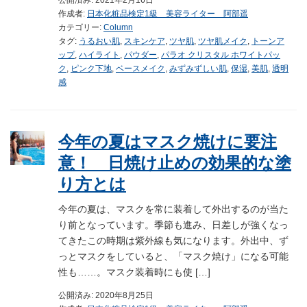
公開済み: 2021年2月16日
作成者:
日本化粧品検定1級 美容ライター 阿部遥
カテゴリー:
Column
タグ:
うるおい肌
,
スキンケア
,
ツヤ肌
,
ツヤ肌メイク
,
トーンア
ップ
,
ハイライト
,
パウダー
,
パラオ クリスタル ホワイトパッ
ク
,
ピンク下地
,
ベースメイク
,
みずみずしい肌
,
保湿
,
美肌
,
透明
感
今年の夏はマスク焼けに要注
意！ 日焼け止めの効果的な塗
り方とは
今年の夏は、マスクを常に装着して外出するのが当た
り前となっています。季節も進み、日差しが強くなっ
てきたこの時期は紫外線も気になります。外出中、ず
っとマスクをしていると、「マスク焼け」になる可能
性も……。マスク装着時にも使 […]
公開済み: 2020年8月25日