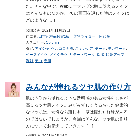
た。そんな中で、Webミーテングの時に映えるメイク
はどんなものなのか、PCの画面を通した時のメイクは
どのような […]
公開済み: 2021年11月29日
作成者:
日本化粧品検定1級 美容ライター 阿部遥
カテゴリー:
Column
タグ:
アイシャドウ
,
コロナ禍
,
スキンケア
,
チーク
,
テレワーク
,
ベースメイク
,
メイクテク
,
リモートワーク
,
保湿
,
印象アップ
,
洗顔
,
美白
,
美肌
みんなが憧れるツヤ肌の作り方
肌の内側から溢れるような透明感のある女性らしさが
高まるツヤ肌メイク。みずみずしくうるおった健康的
なツヤ肌は、女性なら誰しも一度は憧れた経験がある
のではないでしょうか。今回はそんな、ツヤ肌の作り
方についてお伝えしていきます […]