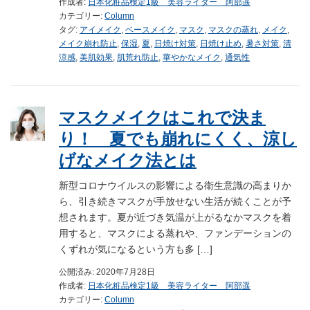
作成者:
日本化粧品検定1級 美容ライター 阿部遥
カテゴリー:
Column
タグ:
アイメイク
,
ベースメイク
,
マスク
,
マスクの蒸れ
,
メイク
,
メイク崩れ防止
,
保湿
,
夏
,
日焼け対策
,
日焼け止め
,
暑さ対策
,
清
涼感
,
美肌効果
,
肌荒れ防止
,
華やかなメイク
,
通気性
マスクメイクはこれで決ま
り！ 夏でも崩れにくく、涼し
げなメイク法とは
新型コロナウイルスの影響による衛生意識の高まりか
ら、引き続きマスクが手放せない生活が続くことが予
想されます。夏が近づき気温が上がるなかマスクを着
用すると、マスクによる蒸れや、ファンデーションの
くずれが気になるという方も多 […]
公開済み: 2020年7月28日
作成者:
日本化粧品検定1級 美容ライター 阿部遥
カテゴリー:
Column