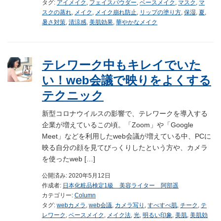
タグ:
アイメイク
,
フェイスパウダー
,
ベースメイク
,
マスク
,
マ
スクの蒸れ
,
メイク
,
メイク崩れ防止
,
リップの塗り方
,
保湿
,
夏
,
暑さ対策
,
清涼感
,
美肌効果
,
華やかなメイク
テレワーク中もキレイでいた
い！web会議で映りをよくする
テクニック
新型コロナウイルスの影響で、テレワークを導入する
企業が増えているこの頃。「Zoom」や「Google
Meet」などを利用したweb会議が増えている中、PCに
映る自分の顔を見てびっくりしたという方や、カメラ
を使ったweb […]
公開済み: 2020年5月12日
作成者:
日本化粧品検定1級 美容ライター 阿部遥
カテゴリー:
Column
タグ:
webカメラ
,
web会議
,
カメラ写り
,
すべすべ肌
,
チーク
,
テ
レワーク
,
ベースメイク
,
メイク法
,
光
,
明るい印象
,
美肌
,
美肌効