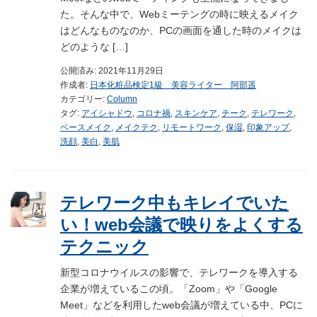
た。そんな中で、Webミーテングの時に映えるメイク
はどんなものなのか、PCの画面を通した時のメイクは
どのような […]
公開済み: 2021年11月29日
作成者:
日本化粧品検定1級 美容ライター 阿部遥
カテゴリー:
Column
タグ:
アイシャドウ
,
コロナ禍
,
スキンケア
,
チーク
,
テレワーク
,
ベースメイク
,
メイクテク
,
リモートワーク
,
保湿
,
印象アップ
,
洗顔
,
美白
,
美肌
テレワーク中もキレイでいた
い！web会議で映りをよくする
テクニック
新型コロナウイルスの影響で、テレワークを導入する
企業が増えているこの頃。「Zoom」や「Google
Meet」などを利用したweb会議が増えている中、PCに