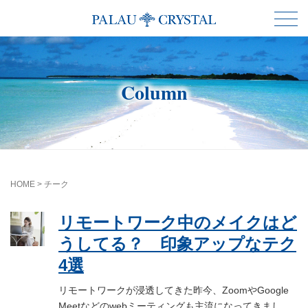
Column
HOME
>
チーク
リモートワーク中のメイクはど
うしてる？ 印象アップなテク
4選
リモートワークが浸透してきた昨今、ZoomやGoogle
Meetなどのwebミーティングも主流になってきまし