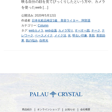
映る自分の顔を見てびっくりしたという方や、カメラ
を使ったweb […]
公開済み: 2020年5月12日
作成者:
日本化粧品検定1級 美容ライター 阿部遥
カテゴリー:
Column
タグ:
webカメラ
,
web会議
,
カメラ写り
,
すべすべ肌
,
チーク
,
テ
レワーク
,
ベースメイク
,
メイク法
,
光
,
明るい印象
,
美肌
,
美肌効
果
,
肌の悩み
,
自然光
商品紹介
オンラインショップ
お知らせ
会社概要