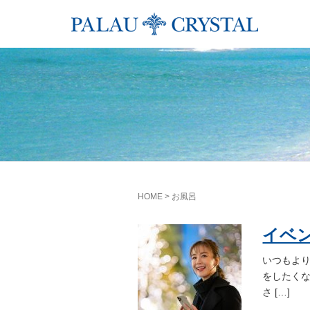
HOME
>
お風呂
イベ
いつもよ
をしたく
さ […]