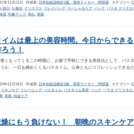
021年12月21日
作成者:
日本化粧品検定1級 美容ライター 阿部遥
カテゴリー:
C
ト前日
,
お風呂
,
クリスマス
,
クレイパック
,
スペシャルケア
,
パック
,
パラオ クリスタ
保湿
,
印象アップ
,
美白
,
美肌
タイムは最上の美容時間。今日からでき
作ろう！
と寒くなってくるこの時期に、お家で手軽にできる美容法として、バス
ょうか。一日を締めくくるバスタイム。心身ともにリフレッシュできる
020年12月18日
作成者:
日本化粧品検定1級 美容ライター 阿部遥
カテゴリー:
C
,
スキンケア
,
トレーニング
,
バスタイム
,
バスタイム美容
,
パック
,
パラオ クリスタル
果
,
美肌
,
頭皮ケア
乾燥にもう負けない！ 朝晩のスキンケ