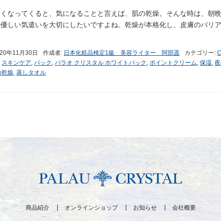
寒くなってくると、気になることと言えば、肌の乾燥。そんな時は、朝
の優しい気遣いを大切にしたいですよね。乾燥が本格化し、皮膚のバリ
020年11月30日
作成者:
日本化粧品検定1級 美容ライター 阿部遥
カテゴリー:
C
,
スキンケア
,
パック
,
パラオ クリスタル ホワイトパック
,
ポイントクリーム
,
保湿
,
夜
の乾燥
,
蒸しタオル
商品紹介
オンラインショップ
お知らせ
会社概要