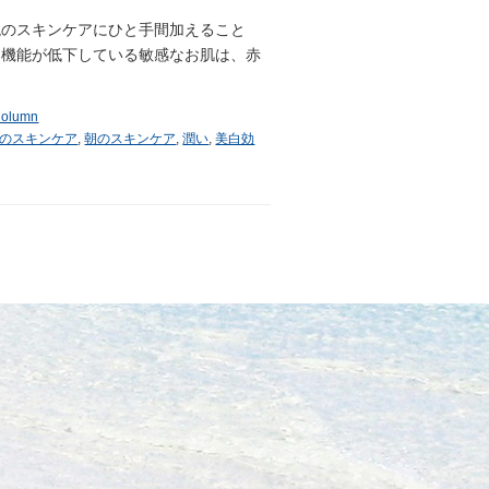
晩のスキンケアにひと手間加えること
ア機能が低下している敏感なお肌は、赤
olumn
のスキンケア
,
朝のスキンケア
,
潤い
,
美白効