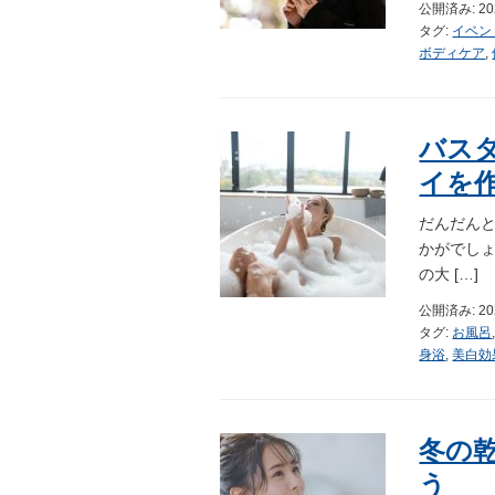
公開済み: 2
タグ:
イベン
ボディケア
,
バス
イを
だんだん
かがでし
の大 […]
公開済み: 2
タグ:
お風呂
身浴
,
美白効
冬の
う