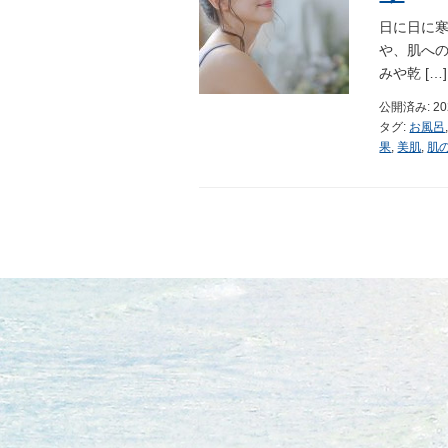
日に日に
や、肌へ
みや乾 […]
公開済み: 2
タグ:
お風呂
果
,
美肌
,
肌