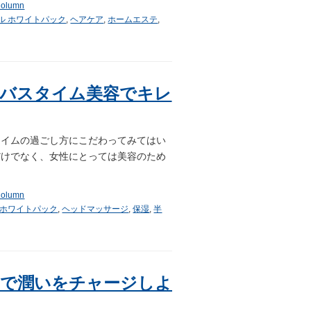
olumn
ル ホワイトパック
,
ヘアケア
,
ホームエステ
,
るバスタイム美容でキレ
タイムの過ごし方にこだわってみてはい
だけでなく、女性にとっては美容のため
olumn
 ホワイトパック
,
ヘッドマッサージ
,
保湿
,
半
アで潤いをチャージしよ