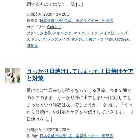
調するものではなく、肌 […]
公開済み: 2020年3月26日
作成者:
日本化粧品検定1級 美容ライター 阿部遥
カテゴリー:
Column
タグ:
しみ改善
,
スキンケア
,
マスク
,
メイク
,
メイク法
,
メンズ
スキンケア
,
メンズメイク
,
化粧水
,
印象アップ
,
洗顔
,
肌の悩み
,
肌改善
うっかり日焼けしてしまった！日焼けケア
と対策
夏に向けて日差しが強くなってくる季節、今まで通り
のケアのまま、うっかり外に出てしまい日焼けしてし
まったという経験はないでしょうか。 今回は、『うっ
かり日焼け』の対応とケアをお伝えしていきます。 1.
日焼けを […]
公開済み: 2022年6月23日
作成者:
日本化粧品検定1級 美容ライター 阿部遥