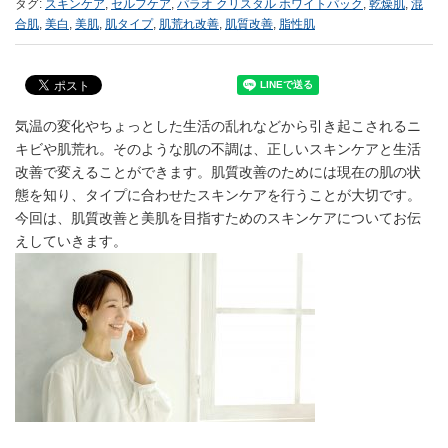
タグ:
スキンケア
,
セルフケア
,
パラオ クリスタル ホワイトパック
,
乾燥肌
,
混
合肌
,
美白
,
美肌
,
肌タイプ
,
肌荒れ改善
,
肌質改善
,
脂性肌
気温の変化やちょっとした生活の乱れなどから引き起こされるニ
キビや肌荒れ。そのような肌の不調は、正しいスキンケアと生活
改善で変えることができます。肌質改善のためには現在の肌の状
態を知り、タイプに合わせたスキンケアを行うことが大切です。
今回は、肌質改善と美肌を目指すためのスキンケアについてお伝
えしていきます。