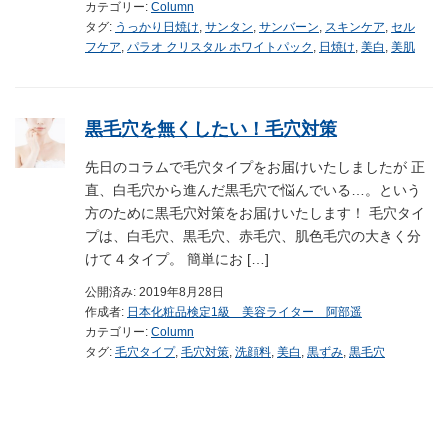
カテゴリー:
Column
タグ:
うっかり日焼け
,
サンタン
,
サンバーン
,
スキンケア
,
セル
フケア
,
パラオ クリスタル ホワイトパック
,
日焼け
,
美白
,
美肌
黒毛穴を無くしたい！毛穴対策
先日のコラムで毛穴タイプをお届けいたしましたが 正
直、白毛穴から進んだ黒毛穴で悩んでいる…。という
方のために黒毛穴対策をお届けいたします！ 毛穴タイ
プは、白毛穴、黒毛穴、赤毛穴、肌色毛穴の大きく分
けて４タイプ。 簡単にお […]
公開済み: 2019年8月28日
作成者:
日本化粧品検定1級 美容ライター 阿部遥
カテゴリー:
Column
タグ:
毛穴タイプ
,
毛穴対策
,
洗顔料
,
美白
,
黒ずみ
,
黒毛穴