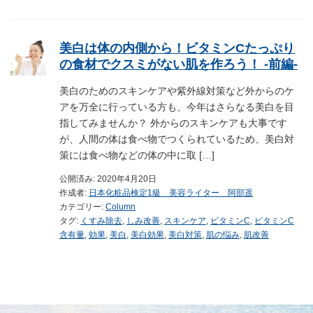
美白は体の内側から！ビタミンCたっぷり
の食材でクスミがない肌を作ろう！ -前編-
美白のためのスキンケアや紫外線対策など外からのケ
アを万全に行っている方も、今年はさらなる美白を目
指してみませんか？ 外からのスキンケアも大事です
が、人間の体は食べ物でつくられているため、美白対
策には食べ物などの体の中に取 […]
公開済み: 2020年4月20日
作成者:
日本化粧品検定1級 美容ライター 阿部遥
カテゴリー:
Column
タグ:
くすみ除去
,
しみ改善
,
スキンケア
,
ビタミンC
,
ビタミンC
含有量
,
効果
,
美白
,
美白効果
,
美白対策
,
肌の悩み
,
肌改善