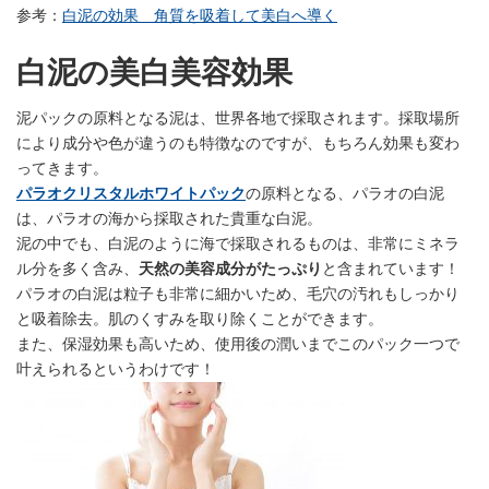
参考：
白泥の効果 角質を吸着して美白へ導く
白泥の美白美容効果
泥パックの原料となる泥は、世界各地で採取されます。採取場所
により成分や色が違うのも特徴なのですが、もちろん効果も変わ
ってきます。
パラオクリスタルホワイトパック
の原料となる、パラオの白泥
は、パラオの海から採取された貴重な白泥。
泥の中でも、白泥のように海で採取されるものは、非常にミネラ
ル分を多く含み、
天然の美容成分がたっぷり
と含まれています！
パラオの白泥は粒子も非常に細かいため、毛穴の汚れもしっかり
と吸着除去。肌のくすみを取り除くことができます。
また、保湿効果も高いため、使用後の潤いまでこのパック一つで
叶えられるというわけです！