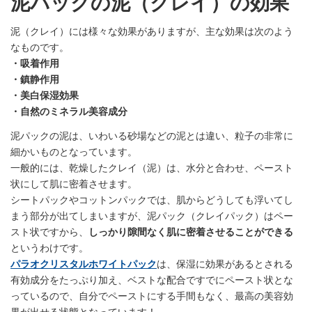
泥パックの泥（クレイ）の効果
泥（クレイ）には様々な効果がありますが、主な効果は次のよう
なものです。
・吸着作用
・鎮静作用
・美白保湿効果
・自然のミネラル美容成分
泥パックの泥は、いわいる砂場などの泥とは違い、粒子の非常に
細かいものとなっています。
一般的には、乾燥したクレイ（泥）は、水分と合わせ、ペースト
状にして肌に密着させます。
シートパックやコットンパックでは、肌からどうしても浮いてし
まう部分が出てしまいますが、泥パック（クレイパック）はペー
スト状ですから、
しっかり隙間なく肌に密着させることができる
というわけです。
パラオクリスタルホワイトパック
は、保湿に効果があるとされる
有効成分をたっぷり加え、ベストな配合ですでにペースト状とな
っているので、自分でペーストにする手間もなく、最高の美容効
果が出せる状態となっています！