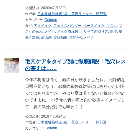
公開済み: 2020年7月28日
作成者:
日本化粧品検定1級 美容ライター 阿部遥
カテゴリー:
Column
タグ:
アイメイク
,
フェイスパウダー
,
ベースメイク
,
マスク
,
マ
スクの蒸れ
,
メイク
,
メイク崩れ防止
,
リップの塗り方
,
保湿
,
夏
,
暑さ対策
,
清涼感
,
美肌効果
,
華やかなメイク
毛穴ケアをタイプ別に徹底解説！毛穴レス
の答えは……
今年の梅雨は長く、雨の日が続きましたね。 記録的な
日照不足となり、お肌の紫外線対策にはありがたい限
りではありますが、やはり夏は暑くないと気分がでな
いですよね。 パラオの青い海と白い砂浜をイメージし
て、夏の気分だけでも味わ […]
公開済み: 2019年7月24日
作成者:
日本化粧品検定1級 美容ライター 阿部遥
カテゴリー:
Column