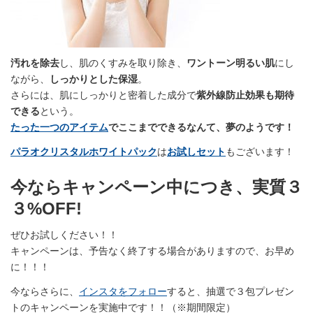
汚れを除去
し、肌のくすみを取り除き、
ワントーン明るい肌
にし
ながら、
しっかりとした保湿
。
さらには、肌にしっかりと密着した成分で
紫外線防止効果も期待
できる
という。
たった一つのアイテム
でここまでできるなんて、夢のようです！
パラオクリスタルホワイトパック
は
お試しセット
もございます！
今ならキャンペーン中につき、実質３
３%OFF!
ぜひお試しください！！
キャンペーンは、予告なく終了する場合がありますので、お早め
に！！！
今ならさらに、
インスタをフォロー
すると、抽選で３包プレゼン
トのキャンペーンを実施中です！！（※期間限定）