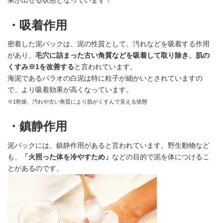
・吸着作用
密着した泥パックは、泥の性質として、汚れなどを吸着する作用
があり、
毛穴に詰まった古い角質などを吸着して取り除き、肌の
くすみ※1を改善する
と言われています。
海泥であるパラオの白泥は特に粒子が細かいとされていますの
で、より吸着効果が高くなっています。
※1乾燥、汚れや古い角質により肌がくすんで見える状態
・鎮静作用
泥パックには、鎮静作用があると言われています。野生動物など
も、
「火照った体を冷やすため」
などの目的で泥を体につけるこ
とがあるのです。