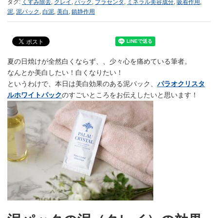
タグ:
くすみ除去
,
クレイ
,
パック
,
プラセンタ
,
ミネラル美容成分
,
吸着作用
,
泥
,
泥パック
,
白泥
,
美白
,
鎮静作用
夏の日焼けが全然白くならず、、少々心を痛めている筆者。
なんとか美白したい！白くなりたい！
というわけで、本日は美白効果のある泥パック、
パラオクリスタ
ルホワイトパック
のすごいところをお伝えしたいと思います！