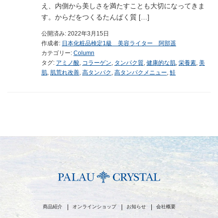
え、内側から美しさを満たすことも大切になってきま
す。からだをつくるたんぱく質 […]
公開済み: 2022年3月15日
作成者:
日本化粧品検定1級 美容ライター 阿部遥
カテゴリー:
Column
タグ:
アミノ酸
,
コラーゲン
,
タンパク質
,
健康的な肌
,
栄養素
,
美
肌
,
肌荒れ改善
,
高タンパク
,
高タンパクメニュー
,
鮭
商品紹介
オンラインショップ
お知らせ
会社概要