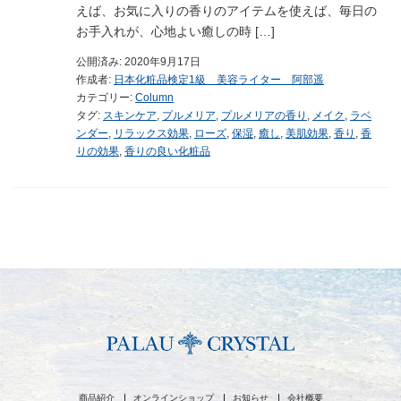
えば、お気に入りの香りのアイテムを使えば、毎日の
お手入れが、心地よい癒しの時 […]
公開済み: 2020年9月17日
作成者:
日本化粧品検定1級 美容ライター 阿部遥
カテゴリー:
Column
タグ:
スキンケア
,
プルメリア
,
プルメリアの香り
,
メイク
,
ラベ
ンダー
,
リラックス効果
,
ローズ
,
保湿
,
癒し
,
美肌効果
,
香り
,
香
りの効果
,
香りの良い化粧品
商品紹介
オンラインショップ
お知らせ
会社概要