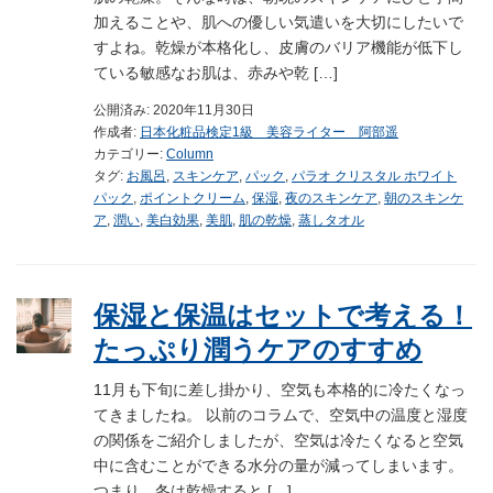
加えることや、肌への優しい気遣いを大切にしたいで
すよね。乾燥が本格化し、皮膚のバリア機能が低下し
ている敏感なお肌は、赤みや乾 […]
公開済み: 2020年11月30日
作成者:
日本化粧品検定1級 美容ライター 阿部遥
カテゴリー:
Column
タグ:
お風呂
,
スキンケア
,
パック
,
パラオ クリスタル ホワイト
パック
,
ポイントクリーム
,
保湿
,
夜のスキンケア
,
朝のスキンケ
ア
,
潤い
,
美白効果
,
美肌
,
肌の乾燥
,
蒸しタオル
保湿と保温はセットで考える！
たっぷり潤うケアのすすめ
11月も下旬に差し掛かり、空気も本格的に冷たくなっ
てきましたね。 以前のコラムで、空気中の温度と湿度
の関係をご紹介しましたが、空気は冷たくなると空気
中に含むことができる水分の量が減ってしまいます。
つまり、冬は乾燥すると […]