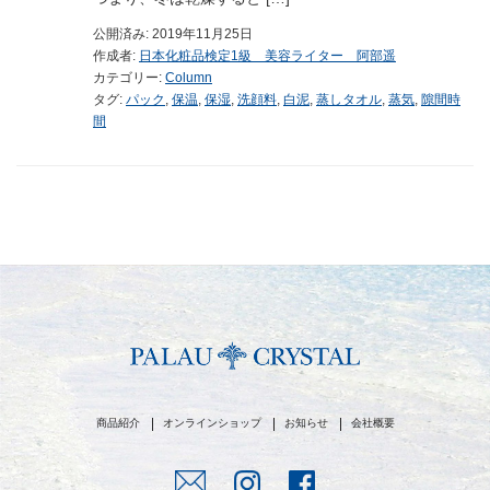
公開済み: 2019年11月25日
作成者:
日本化粧品検定1級 美容ライター 阿部遥
カテゴリー:
Column
タグ:
パック
,
保温
,
保湿
,
洗顔料
,
白泥
,
蒸しタオル
,
蒸気
,
隙間時
間
商品紹介
オンラインショップ
お知らせ
会社概要