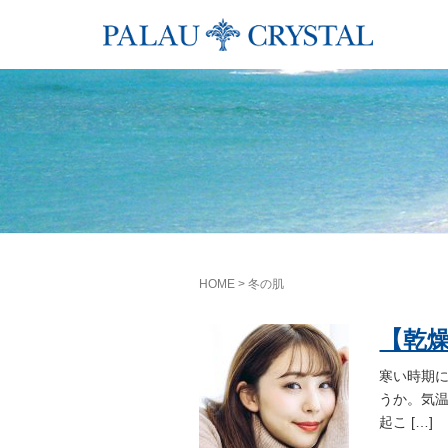
HOME
>
冬の肌
【乾
寒い時期
うか。気
起こ […]