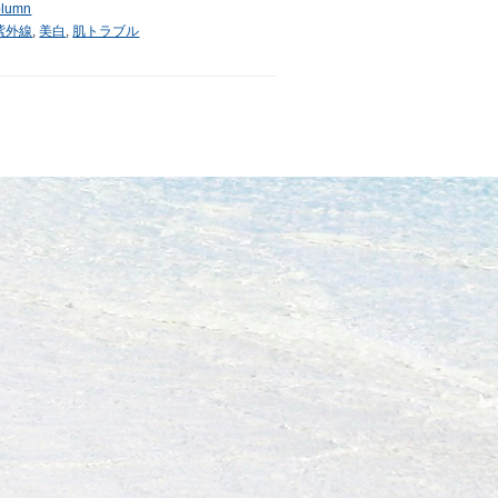
lumn
紫外線
,
美白
,
肌トラブル