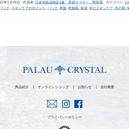
022年1月26日
作成者:
日本化粧品検定1級 美容ライター 阿部遥
カテゴリー:
Co
パック
,
スキンケアのポイント
,
パック
,
乾燥
,
乾燥肌
,
保湿
,
冬のスキンケア
,
冬の肌
,
商品紹介
オンラインショップ
お知らせ
会社概要
プライバシーポリシー