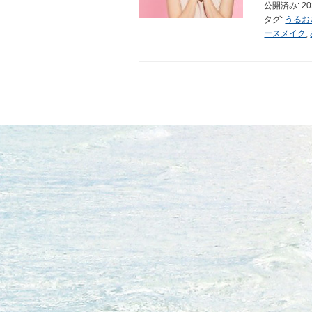
公開済み: 2
タグ:
うるお
ースメイク
,