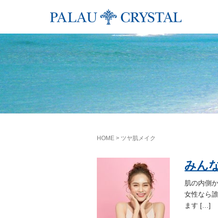
HOME
>
ツヤ肌メイク
みん
肌の内側
女性なら
ます […]