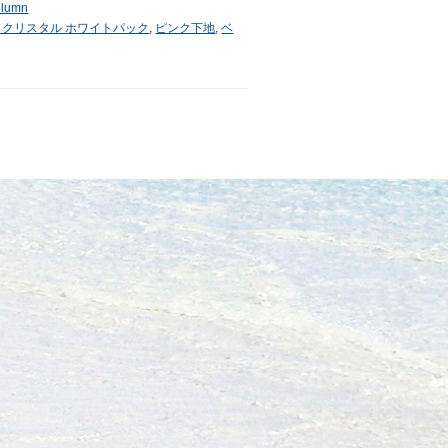
lumn
 クリスタル ホワイトパック
,
ピンク下地
,
ベ