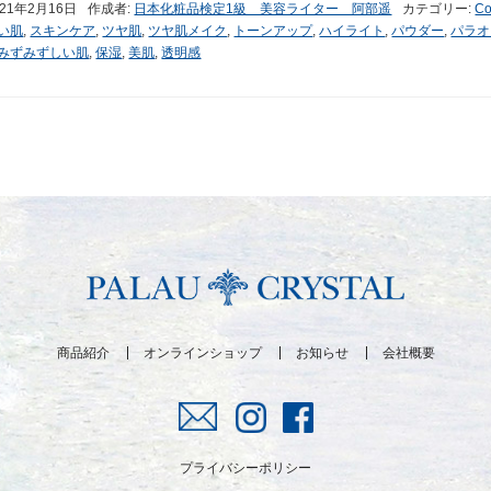
021年2月16日
作成者:
日本化粧品検定1級 美容ライター 阿部遥
カテゴリー:
Co
い肌
,
スキンケア
,
ツヤ肌
,
ツヤ肌メイク
,
トーンアップ
,
ハイライト
,
パウダー
,
パラオ
みずみずしい肌
,
保湿
,
美肌
,
透明感
商品紹介
オンラインショップ
お知らせ
会社概要
プライバシーポリシー