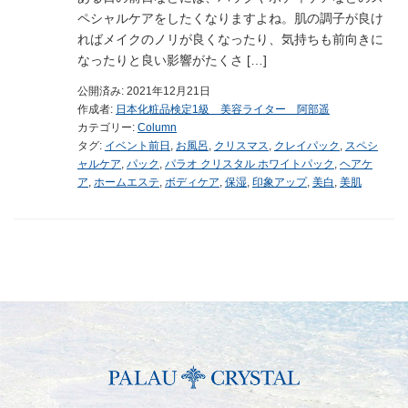
ペシャルケアをしたくなりますよね。肌の調子が良け
ればメイクのノリが良くなったり、気持ちも前向きに
なったりと良い影響がたくさ […]
公開済み: 2021年12月21日
作成者:
日本化粧品検定1級 美容ライター 阿部遥
カテゴリー:
Column
タグ:
イベント前日
,
お風呂
,
クリスマス
,
クレイパック
,
スペシ
ャルケア
,
パック
,
パラオ クリスタル ホワイトパック
,
ヘアケ
ア
,
ホームエステ
,
ボディケア
,
保湿
,
印象アップ
,
美白
,
美肌