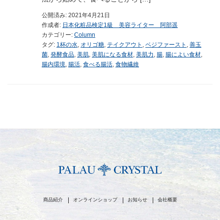
公開済み: 2021年4月21日
作成者:
日本化粧品検定1級 美容ライター 阿部遥
カテゴリー:
Column
タグ:
1杯の水
,
オリゴ糖
,
テイクアウト
,
ベジファースト
,
善玉
菌
,
発酵食品
,
美肌
,
美肌になる食材
,
美肌力
,
腸
,
腸によい食材
,
腸内環境
,
腸活
,
食べる腸活
,
食物繊維
商品紹介
オンラインショップ
お知らせ
会社概要