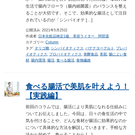
生活で腸内フローラ（腸内細菌叢）のバランスを整え
ることが大切です。そこで、効果的な腸活として注目
されているのが「シンバイオテ […]
公開済み: 2021年5月25日
作成者:
日本化粧品検定1級 美容ライター 阿部遥
カテゴリー:
Column
タグ:
オリゴ糖
,
シンバイオティクス
,
バナナヨーグルト
,
プレバ
イオティクス
,
プロバイオティクス
,
発酵食品
,
美肌
,
腸によい食
材
,
腸内環境
,
腸活
,
食べる腸活
,
食物繊維
食べる腸活で美肌を叶えよう！
【実践編】
前回のコラムでは、腸活により美肌になれる仕組みに
ついてお伝えしました。今回は、日々の食生活の中で
気を付けることや、どんな食材が腸活に効果的なのか
について具体的な方法を解説していきます。手軽な方
法から始めて、食べることから […]