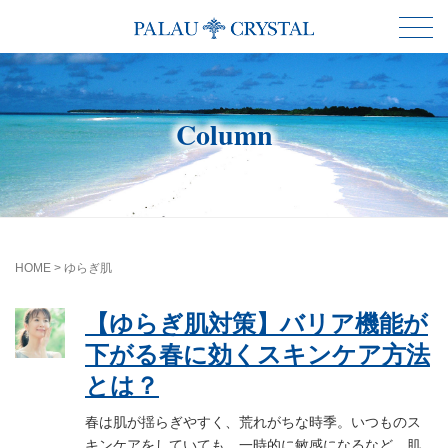
Column
HOME
>
ゆらぎ肌
【ゆらぎ肌対策】バリア機能が
下がる春に効くスキンケア方法
とは？
春は肌が揺らぎやすく、荒れがちな時季。いつものス
キンケアをしていても、一時的に敏感になるなど、肌