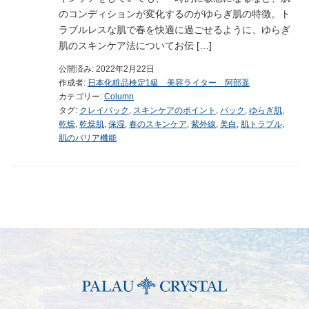
のコンディションが変化するのがゆらぎ肌の特徴。ト
ラブルレスな肌で春を快適に過ごせるように、ゆらぎ
肌のスキンケア法についてお伝 […]
公開済み: 2022年2月22日
作成者:
日本化粧品検定1級 美容ライター 阿部遥
カテゴリー:
Column
タグ:
クレイパック
,
スキンケアのポイント
,
パック
,
ゆらぎ肌
,
乾燥
,
乾燥肌
,
保湿
,
春のスキンケア
,
紫外線
,
美白
,
肌トラブル
,
肌のバリア機能