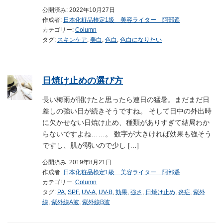
公開済み: 2022年10月27日
作成者:
日本化粧品検定1級 美容ライター 阿部遥
カテゴリー:
Column
タグ:
スキンケア
,
美白
,
色白
,
色白になりたい
日焼け止めの選び方
長い梅雨が開けたと思ったら連日の猛暑。まだまだ日
差しの強い日が続きそうですね。 そして日中の外出時
に欠かせない日焼け止め、種類がありすぎて結局わか
らないですよね……。 数字が大きければ効果も強そう
ですし、肌が弱いので少し […]
公開済み: 2019年8月21日
作成者:
日本化粧品検定1級 美容ライター 阿部遥
カテゴリー:
Column
タグ:
PA
,
SPF
,
UV-A
,
UV-B
,
効果
,
強さ
,
日焼け止め
,
炎症
,
紫外
線
,
紫外線A波
,
紫外線B波