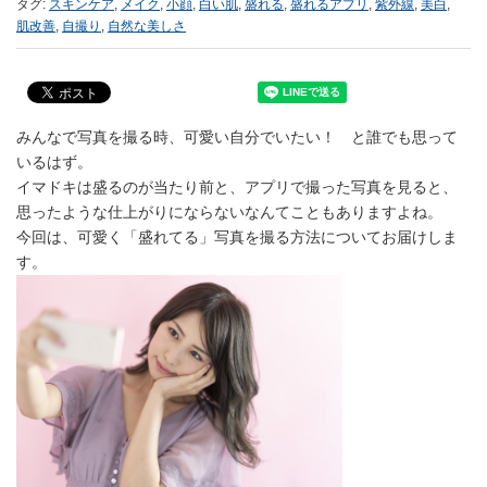
タグ:
スキンケア
,
メイク
,
小顔
,
白い肌
,
盛れる
,
盛れるアプリ
,
紫外線
,
美白
,
肌改善
,
自撮り
,
自然な美しさ
みんなで写真を撮る時、可愛い自分でいたい！ と誰でも思って
いるはず。
イマドキは盛るのが当たり前と、アプリで撮った写真を見ると、
思ったような仕上がりにならないなんてこともありますよね。
今回は、可愛く「盛れてる」写真を撮る方法についてお届けしま
す。