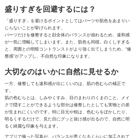
盛りすぎを回避するには？
「盛りすぎ」を避けるポイントとしてはパーツや肌色をあまりい
じらないことが挙げられます。
パーツだけを修整すると顔全体のバランスが崩れるため、違和感
が一気に増幅してしまいます。また、肌色も同様。白くしすぎる
と、周囲との明暗コントランストがより強く出てしまうため、“修
整感”がアップし、不自然な印象になります。
大切なのはいかに自然に見せるか
一方、修整しても違和感が出にくいのは、肌の色むらの補正で
す。
肌の色むらとは、しみやくすみ、目のまわりのくまのこと。メイ
クで隠すことができるような部分は修整したとしても実物との差
が生まれにくいのです。特に目元や頰は、色むらをぼかしたり、
明るくするだけで、見た目にグッと抜け感が出るので、自然に明
るく綺麗な印象を与えます。
アプリで撮った写真が、バランスが悪くなるくらいに加工されて