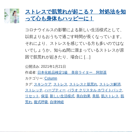
ストレスで肌荒れが起こる？ 対処法を知
って心も身体もハッピーに！
コロナウイルスの影響による新しい生活様式として、
以前よりもおうちで過ごす時間が長くなっています。
それにより、ストレスを感じている方も多いのではな
いでしょうか。知らぬ間に溜まっているストレスが原
因で肌荒れが起きたり、場合に […]
公開済み: 2021年1月21日
作成者:
日本化粧品検定1級 美容ライター 阿部遥
カテゴリー:
Column
タグ:
スキンケア
,
ストレス
,
ストレスと肌荒れ
,
ストレス解消
,
ストレッチ
,
ハーブティー
,
パラオ クリスタル ホワイトパック
,
リセット
,
保湿
,
新しい生活様式
,
美白効果
,
美肌
,
肌ストレス
,
肌
荒れ
,
腹式呼吸
,
自律神経